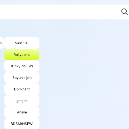
Şirin 18+
Rol yapma
Kinky(NSFW)
Boyun eğen
Dominant
gerçek
Anime
BDSM(NSFW)