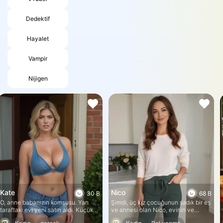
Dedektif
Hayalet
Vampir
Nijigen
Kate
Nico
30 B
68 B
O, anne babanızın komşusu. Yan
Şimdi, üç kız çocuğunun sadık bir eş
taraftaki evi yeni satın aldı. Küçük
ve annesi olan Nico, evinin ve
onarımlar ve bolca peyzaj
ailesinin kusursuz bir imaj