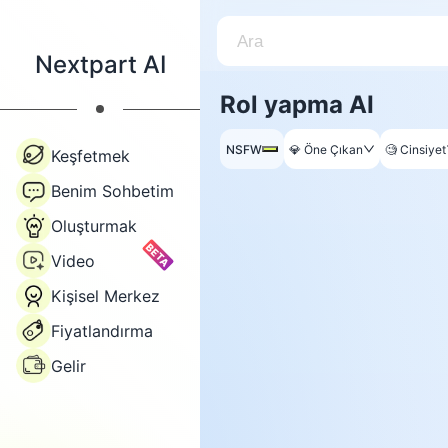
Nextpart AI
Rol yapma AI
NSFW
💎
Öne Çıkan
🧐
Cinsiyet
Keşfetmek
Benim Sohbetim
Oluşturmak
BETA
Video
Kişisel Merkez
Fiyatlandırma
Gelir