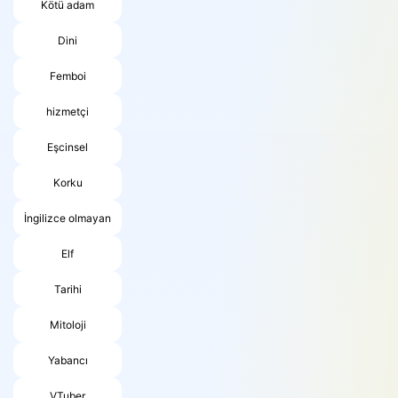
Kötü adam
Dini
Femboi
hizmetçi
Eşcinsel
Korku
İngilizce olmayan
Elf
Tarihi
Mitoloji
Yabancı
VTuber