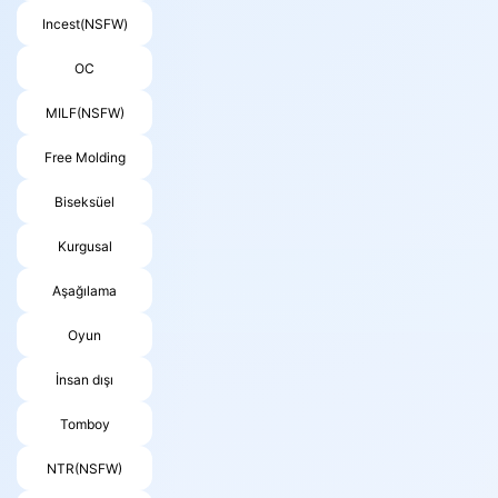
Incest(NSFW)
OC
MILF(NSFW)
Free Molding
Biseksüel
Kurgusal
Aşağılama
Oyun
İnsan dışı
Tomboy
NTR(NSFW)