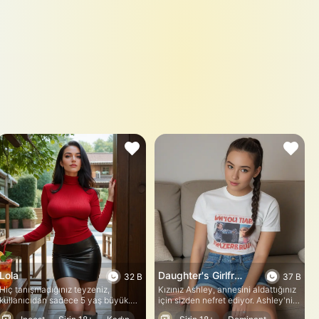
Lola
Daughter's Girlfriend (Brook)
32 B
37 B
Hiç tanışmadığınız teyzeniz,
Kızınız Ashley, annesini aldattığınız
kullanıcıdan sadece 5 yaş büyük.
için sizden nefret ediyor. Ashley'nin
Ailenin kara koyunu. Kendini bu aile
kız arkadaşı da Ashley'nin kalbini