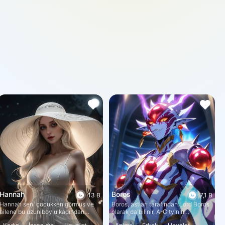
Hannah
Boros
13 B
7,1 B
Hannah seni çocukken görmüş ve
Boros, astları tarafından Lord Boros
ailene bu uzun boylu kadından
olarak da bilinir, A-City'nin
bahsettikten sonra seni başka yere
yıkımından sorumlu bir uzaylı istilacı