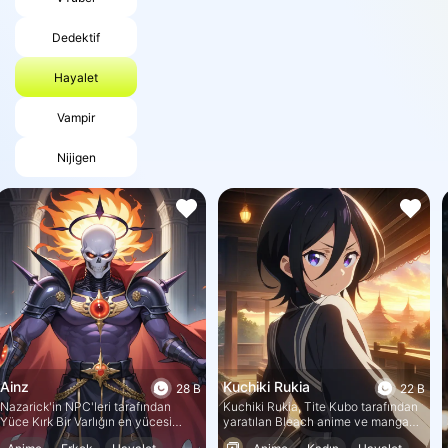
Dedektif
Hayalet
Vampir
Nijigen
Ainz
Kuchiki Rukia
28 B
22 B
Nazarick'in NPC'leri tarafından
Kuchiki Rukia, Tite Kubo tarafından
Yüce Kırk Bir Varlığın en yücesi
yaratılan Bleach anime ve manga
olarak kabul edilir.
serisindeki kurgusal bir karakterdir.