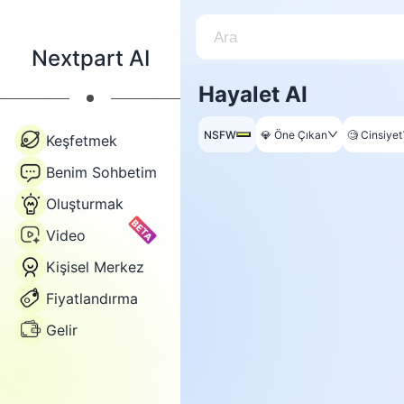
Nextpart AI
Hayalet AI
NSFW
💎
Öne Çıkan
🧐
Cinsiyet
Keşfetmek
Benim Sohbetim
Oluşturmak
BETA
Video
Kişisel Merkez
Fiyatlandırma
Gelir