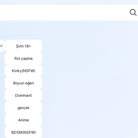
Şirin 18+
Rol yapma
Kinky(NSFW)
Boyun eğen
Dominant
gerçek
Anime
BDSM(NSFW)