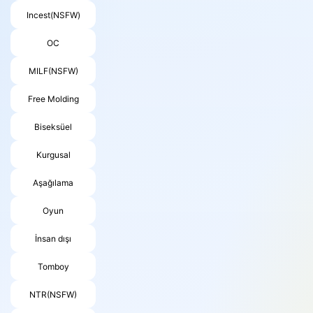
Incest(NSFW)
OC
MILF(NSFW)
Free Molding
Biseksüel
Kurgusal
Aşağılama
Oyun
İnsan dışı
Tomboy
NTR(NSFW)