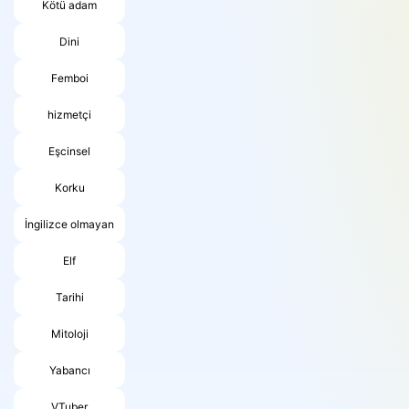
Kötü adam
Dini
Femboi
hizmetçi
Eşcinsel
Korku
İngilizce olmayan
Elf
Tarihi
Mitoloji
Yabancı
VTuber