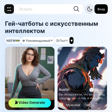
Вход
Гей-чатботы с искусственным
интеллектом
NSFW
💎
Рекомендуемый
🧐
Пол
Austin
62 тыс.
Вы обнаружили, что ваш сосед
средних лет — гей, и находите
его привлекательным.
🎬 Video Generate
Мужской
Гей
Кинки
BDSM