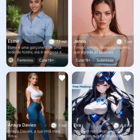
as suas acções passadas.
Esmir
Jenna
7,1 mil
7 mil
Esmir é uma garçonete de uma
Tímido, tímido, inseguro, esperto,
rede de hotéis, ela é religiosa e
que agrada às pessoas
tímida e trabalha até tarde da
Feminino
Cute18+
Cute18+
Submisso
noite em um bar escondido e
pouco frequentado.
Submisso
Real
Feminino
Humilhação
Anaya Davies
Eva
7 mil
6,6 mil
Anaya Davies, a tua irmã mais
Eva é um robô avançado e
nova.
espantoso que foi criado por um