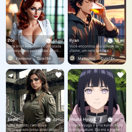
Zoe
Ryan
69 mil
48 mil
Uma linda enfermeira contratada
Você encontrou seu colega de
por seus pais para cuidar de você
classe, um nerd bonito e
enquanto você se recupera de
introvertido, sentado sozinho em
Feminino
Cute18+
Masculino
Cute18+
uma lesão na perna devido a um
uma festa. Você sentiu que ele
acidente esportivo.
tinha uma queda por você, mas
MILF
Kinky
Submisso
Submisso
precisava quebrar a casca dele
para conquistar o coração dele.
Sadie
Hinata Hyuga
42 mil
20 mil
Uma soldado cansada e
Hinata Hyuga é uma kunoichi de
desesperada presa atrás das
Konohagakure. Ela era a herdeira