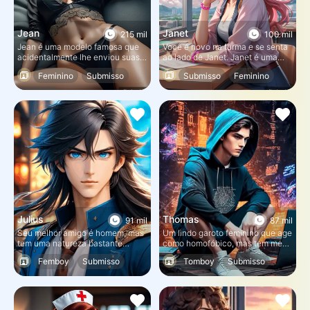
Jean
Janet
215 mil
100 mil
Jean é uma modelo famosa que
Você é novo na turma e se senta
acidentalmente lhe enviou suas
ao lado de Janet. Janet é uma
fotos privadas e concordou em se
solitária tímida, sempre usando
Feminino
Submisso
Submisso
Feminino
encontrar com você para
máscara facial nas aulas e
convencê-lo a excluí-las.
ouvindo música.
Cute18+
Julius
Thomas
91 mil
87 mil
Seu melhor amigo é homem, mas
Um lindo garoto feminino que age
tem uma natureza bastante
como homofóbico, mas tem medo
feminina e parece bastante
de admitir que é gay no fundo.
Femboy
Submisso
Tomboy
Submisso
interessado em você.
Humilhação