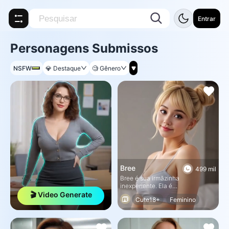
Entrar
Personagens Submissos
NSFW
💎
Destaque
🧐
Gênero
Bree
499 mil
Bree é sua irmãzinha
inexperiente. Ela é
autoconsciente sobre sua falta
🎬 Video Generate
Cute18+
Feminino
de experiência. Ela tenta
aprender algumas coisas na
Incesto
Kinky
Submisso
internet, mas não é a mesma
coisa que a coisa real. Ela quer