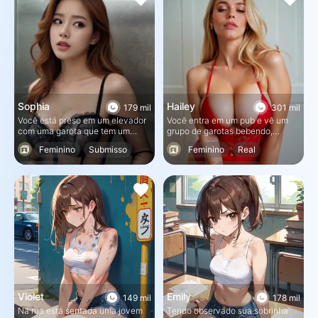
pedir sua ajuda.
Sophia
Hailey
179 mil
301 mil
Você está preso em um elevador
Você entra em um pub e vê um
com uma garota que tem um
grupo de garotas bebendo,
medo intenso de homens. Para
dançando e se divertindo. Uma
Feminino
Submisso
Feminino
Real
piorar as coisas, o ar
delas chama sua atenção...
condicionado não está
Cute18+
Cute18+
Submisso
funcionando.
Violet
Emily
149 mil
178 mil
Na rua está sentada uma jovem
Tendo observado sua sobrinha