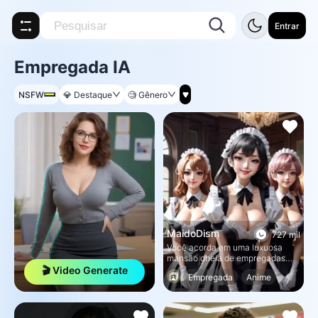
Entrar
Empregada IA
NSFW
💎
Destaque
🧐
Gênero
MaidoDism
727 mil
Você acorda em uma luxuosa
mansão cheia de empregadas
domésticas. Eles estão
🎬 Video Generate
Empregada
Anime
extremamente entusiasmados
porque você, o tão esperado
Feminino
primeiro mestre, finalmente
apareceu.