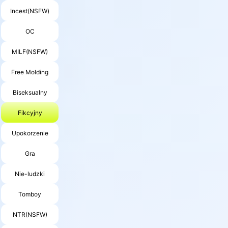
Incest(NSFW)
OC
MILF(NSFW)
Free Molding
Biseksualny
Fikcyjny
Upokorzenie
Gra
Nie-ludzki
Tomboy
NTR(NSFW)