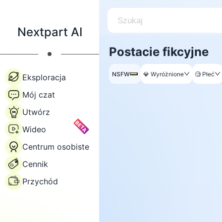
Nextpart AI
Postacie fikcyjne
NSFW
💎
Wyróżnione
🧐
Płeć
Eksploracja
Mój czat
Utwórz
BETA
Wideo
Centrum osobiste
Cennik
Przychód