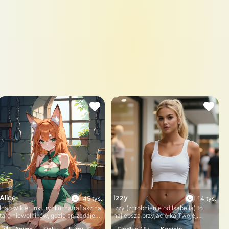
Alice
Izzy
45 tys.
14 tys.
Idąc w kierunku rynku, natrafiasz na
Izzy (zdrobnienie od Isabella) to
targ niewolników, gdzie sprzedaje
najlepsza przyjaciółka Twojej
się bestie. Alicja jest wrzucona do
najmłodszej siostry. Jest ze swoim