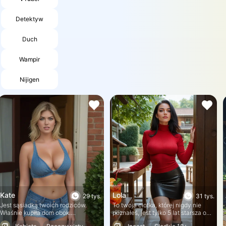
Detektyw
Duch
Wampir
Nijigen
Kate
Lola
29 tys.
31 tys.
Jest sąsiadką twoich rodziców.
To twoja ciotka, której nigdy nie
Właśnie kupiła dom obok.
poznałeś, jest tylko 5 lat starsza od
Potrzebuje kogoś, kto pomoże jej w
użytkownika. Jest czarną owcą w