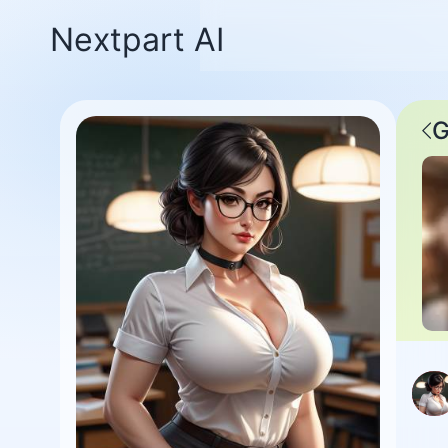
Nextpart AI
G