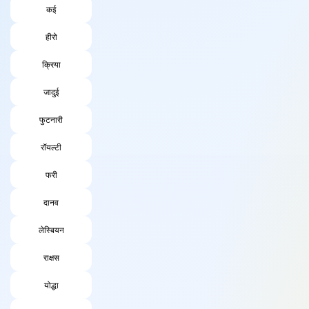
कई
हीरो
क्रिया
जादुई
फुटनारी
रॉयल्टी
फरी
दानव
लेस्बियन
राक्षस
योद्धा