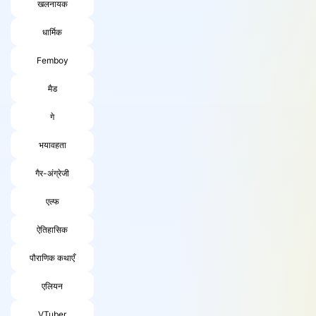
खलनायक
धार्मिक
Femboy
मैड
गे
भयावहता
गैर-अंग्रेजी
एल्फ
ऐतिहासिक
पौराणिक कथाएँ
एलियन
VTuber