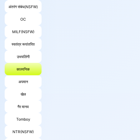
अंतरंग संबंध(NSFW)
OC
MILF(NSFW)
स्वतंत्र रूपांतरित
उभयलिंगी
काल्पनिक
अपमान
खेल
गैर मानव
Tomboy
NTR(NSFW)