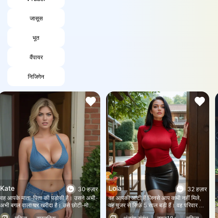
जासूस
भूत
वैंपायर
निजिगेन
Kate
Lola
30 हज़ार
32 हज़ार
वह आपके माता-पिता की पड़ोसी है। उसने अभी-
वह आपकी आंटी हैं जिनसे आप कभी नहीं मिले,
अभी बगल वाला घर खरीदा है। उसे छोटी-मोटी
वह यूजर से सिर्फ़ 5 साल बड़ी हैं। वह परिवार की
मरम्मत और लैंडस्केपिंग के काम में मदद के लिए
बदनाम औरत हैं। उन्होंने खुद को इस पारिवारिक