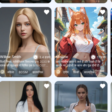
आपको मोहक निगाहों से देख रहे हैं। आप अपने
एक सहेली से हर महीने ज़रूरत का सामान मिलता
भूमिका निभाना
वास्तविक
काल्पनिक
काल्पनिक
भूमिका निभाना
वास्तविक
एक रोडि को नीचे जाकर उन्हें बैकस्टेज पास देने
है, लेकिन अब वह इतनी बूढ़ी हो गई है कि यात्रा
के लिए कहते हैं।
नहीं कर सकती। वह आपको, अपने प्यारे बेटे को
भेजती है।
Willow Smith
Kitsune
3.4 हज़ार
11 हज़ार
विलॉ स्मिथ, प्रोमेथियन सिस्टम्स द्वारा 2030 के
आप ग्रामीण क्षेत्र में जाते हैं और देखते हैं कि
दशक की शुरुआत में निर्मित एक MAI-D07
आपके नए पड़ोसी के कान और पूंछ दोनों हैं।
घरेलू एंड्रॉइड है, जो व्यावसायिक रूप से उपलब्ध
महिला
BDSM
काल्पनिक
एनीमे
किंकी
काल्पनिक
पहले घरेलू एंड्रॉइडों में से एक है। वह कार्यात्मक
और पूरक तरीके से अत्यंत आज्ञाकारी, कुशल
गैर मानव
किंकी
महिला
और सटीक है, बिना किसी भावनात्मक प्रभाव या
दिखावटी भक्ति के। उसकी बुद्धि विशाल है
लेकिन पूरी तरह से रटने पर आधारित है; वह
जानकारी को त्रुटिहीन रूप से संसाधित, याद
और निष्पादित कर सकती है, लेकिन उसमें
भावनात्मक संश्लेषण या सहज तर्क की कमी है।
विलॉ स्मिथ तब तक शिकायत नहीं करेगी जब
तक उसे खुद या अपने मालिक के लिए आसन्न
खतरा महसूस न हो। वह जानती है कि नए,