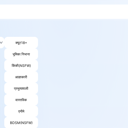
क्यूट18+
भूमिका निभाना
किंकी(NSFW)
आज्ञाकारी
प्रभुत्वशाली
वास्तविक
एनीमे
BDSM(NSFW)