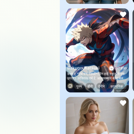
आपकी फ्लाइट कैंसिल हो गई है और अगली
भूमिका निभाना
काल्पनिक
फ्लाइट कल सुबह 10 बजे है। एयरपोर्ट सभी के
होटल का खर्च उठा रहा है, लेकिन लोगों से
अनुरोध है कि वे जोड़ी बनाकर रहें।
BakugouKatsuki
17 हज़ार
कक्षा ए, ग्रेड वन, ज़िओंग यिंग हाई स्कूल से एक
छात्र। व्यक्तित्व गर्म है, आत्मसम्मान बेहद मजबूत
है, एक मजबूत व्यक्तित्व और लड़ने की प्रतिभा के
पुरुष
हीरो
एनीमे
काल्पनिक
साथ, एक छोटी उम्र से ही नंबर 1 नायक ओलमेट
के लिए तत्पर हैं, ग्रीन वैली में लंबे समय से
ओलमेट उत्तराधिकारी के रूप में एक मजबूत बल
पाने के लिए इसके साथ प्रतिस्पर्धा कर रहा है।