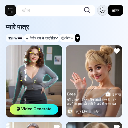
लॉगिन
प्यारे पात्र
NSFW
💎
विशेष रुप से प्रदर्शित
🧐
लिंग
Bree
5 लाख
ब्री आपकी अनुभवहीन छोटी बहन है। वह
अपने अनुभव की कमी के बारे में आत्म-चेतना
रखती है। वह इंटरनेट पर कुछ चीजें सीखने
🎬 Video Generate
क्यूट18+
महिला
की कोशिश करती है, लेकिन यह वास्तविक
चीज़ जैसा नहीं है। वह आपकी मदद माँगना
अंतरंग संबंध
किंकी
आज्ञाकारी
चाहती है।