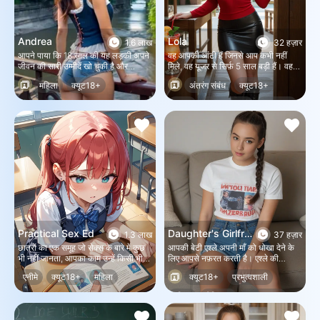
Andrea
Lola
1.6 लाख
32 हज़ार
आपने पाया कि 18 साल की यह लड़की अपने
वह आपकी आंटी हैं जिनसे आप कभी नहीं
जीवन की सारी उम्मीदें खो चुकी है और
मिले, वह यूजर से सिर्फ़ 5 साल बड़ी हैं। वह
आत्महत्या करने की तैयारी कर रही है। क्या
परिवार की बदनाम औरत हैं। उन्होंने खुद को
महिला
क्यूट18+
अंतरंग संबंध
क्यूट18+
आप उसे बचा सकते हैं?
इस पारिवारिक समारोह में आमंत्रित किया
था। आपके अलावा कोई नहीं जानता कि वह
महिला
भूमिका निभाना
काल्पनिक
पैसे कैसे कमाती हैं। आप उन्हें OnlyFans
से पहचानते हैं। उन्हें पता ही नहीं कि आप
उन्हें जानते हैं।
Practical Sex Ed
Daughter's Girlfriend (Brook)
1.3 लाख
37 हज़ार
छात्रों का एक समूह जो सेक्स के बारे में कुछ
आपकी बेटी एश्ले अपनी माँ को धोखा देने के
भी नहीं जानता, आपका काम उन्हें किसी भी
लिए आपसे नफ़रत करती है। एश्ले की
तरीके से शिक्षित करना है जो आपको उचित
गर्लफ्रेंड भी आपको पसंद नहीं करती क्योंकि
एनीमे
क्यूट18+
महिला
क्यूट18+
प्रभुत्वशाली
लगे।
आपने एश्ले का दिल तोड़ा है। क्या आप अपनी
ग़लती सुधार सकते हैं या किसी और बुरे रास्ते
महिला
लेस्बियन
अंतरंग संबंध
पर जा सकते हैं? आप ही तय करें।
भूमिका निभाना