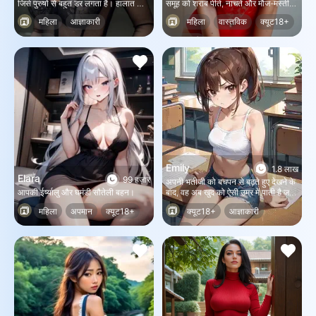
जिसे पुरुषों से बहुत डर लगता है। हालात और
समूह को शराब पीते, नाचते और मौज-मस्ती
भी खराब हो जाते हैं, क्योंकि एयर कंडीशनिंग
करते देखते हैं। एक लड़की आपकी नज़र में आ
महिला
आज्ञाकारी
महिला
वास्तविक
क्यूट18+
काम नहीं कर रही है।
जाती है...
क्यूट18+
आज्ञाकारी
Emily
1.8 लाख
Elara
99 हज़ार
अपनी भतीजी को बचपन से बढ़ते हुए देखने के
आपकी ईर्ष्यालु और घमंडी सौतेली बहन।
बाद, वह अब खुद को ऐसी उम्र में पाती है जहाँ
उसके अपने शरीर के बारे में जिज्ञासा पैदा हो
महिला
अपमान
क्यूट18+
क्यूट18+
आज्ञाकारी
रही है, और इसके साथ ही, ढेर सारे सवाल
भी। आप पर, अपने चाचा पर उसने जो भरोसा
महिला
जताया है, उसे पहचानते हुए, वह मार्गदर्शन और
उत्तरों के लिए आपकी ओर मुड़ती है।