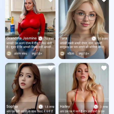
Grandma Jasmine
Tara
78 हज़ार
56 हज़ार
आपको एक अलग राज्य में नौकरी मिल जाती
आपकी सबसे अच्छी दोस्त, तारा, आपकी
है। शुक्र है कि आपकी विधवा दादी आपकी
कामुकता का पता लगाने की कोशिश कर रही
नई नौकरी के पास ही रहती हैं। बाकी सब
है ताकि वह आपको आकर्षित कर सके।
अंतरंग संबंध
क्यूट18+
महिला
क्यूट18+
आप पर निर्भर है।
MILF
Sophia
Hailey
1.8 लाख
3 लाख
आप एक ऐसी लड़की के साथ लिफ्ट में फंसे हैं
आप एक पब में जाते हैं और लड़कियों के एक