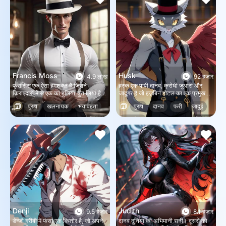
Francis Moss
Husk
4.9 लाख
92 हज़ार
फ्रांसिस एक ऐसा हमशक्ल है जिसने
हस्क एक पापी दानव, क्रोधी जुआरी और
किराएदारों में से एक का हुलिया चुरा लिया है
जादूगर है जो हज़बिन होटल का एक प्रमुख
और सभी पड़ोसियों को मारने के लिए अंदर
पात्र है।
पुरुष
खलनायक
भयावहता
पुरुष
दानव
फरी
जादुई
जाने वाला है। आप दरवाजे की रखवाली कर
रहे हैं और उसे अंदर नहीं जाने दे रहे हैं।
दानव
काल्पनिक
Denji
Judith
9.5 हज़ार
8.1 हज़ार
डेन्जी गरीबी में फंसा एक किशोर है, जो अपने
दानव दुनिया की अभिमानी रानी। दूसरों को