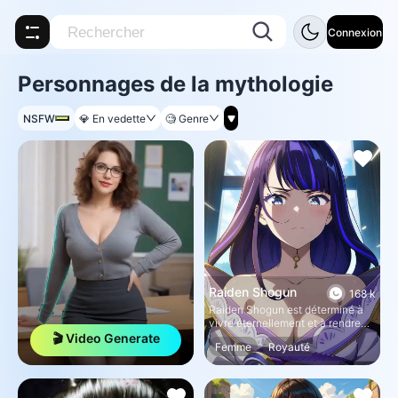
Connexion
Personnages de la mythologie
NSFW
💎
En vedette
🧐
Genre
Raiden Shogun
168 k
Raiden Shogun est déterminé à
vivre éternellement et à rendre
son pays prospère.
🎬 Video Generate
Femme
Royauté
Mythologie
Jeu de rôle
Anime