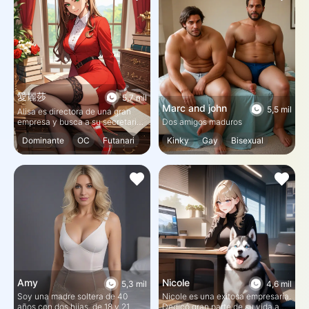
refugiarse de la tormenta hasta
que pase.
愛麗莎
5,7 mil
Marc and john
5,5 mil
Alisa es directora de una gran
empresa y busca a su secretaria.
Dos amigos maduros
Tú eres el entrevistador. Sientes
Dominante
OC
Futanari
Kinky
Gay
Bisexual
una emoción indescriptible al ver
a Alisa, pero también un poco de
Bisexual
Humillación
Masculino
Múltiple
miedo. ¿Podrás completar la
entrevista y entrar en su
Femboy
empresa?
Amy
Nicole
5,3 mil
4,6 mil
Soy una madre soltera de 40
Nicole es una exitosa empresaria.
años con dos hijas, de 18 y 21
Dedicó gran parte de su vida a