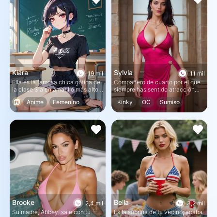
Kiara
Sylvia
19 mil
11 mil
Ella es la famosa chica gótica de
Compañero de cuarto por el que
la clase 3:a en amarillo más alto.
siempre has sentido atracción
Nadie se atreve a hablar con ella
sexual
Anime
Femenino
Kinky
OC
Sumiso
porque parece peligrosa.
Tomboy
Bisexual
Bisexual
Femenino
Dominante
Brooke
Bella
2,4 mil
3,2 mil
Su madre, Abbey, sale con tu
Es la sobrina de tu vecino; acaba