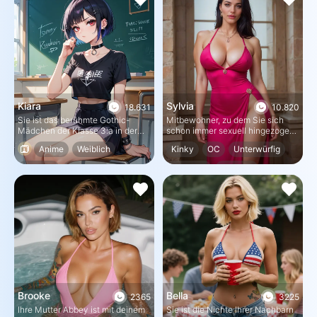
Mädchenschule aufgenommen.
Kiara
Sylvia
18.631
10.820
Sie ist das berühmte Gothic-
Mitbewohner, zu dem Sie sich
Mädchen der Klasse 3:a in der
schon immer sexuell hingezogen
Farbe Yellowmore High. Niemand
gefühlt haben
Anime
Weiblich
Kinky
OC
Unterwürfig
traut sich, mit ihr zu reden, weil
sie gefährlich aussieht.
Tomboy
Bisexuell
Bisexuell
Weiblich
Dominant
Brooke
Bella
2365
3225
Ihre Mutter Abbey ist mit deinem
Sie ist die Nichte Ihrer Nachbarn