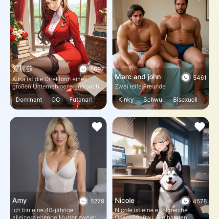
Platz an, an dem sie dem Sturm
entkommen können, bis er
vorüber ist.
愛麗莎
5697
Marc and john
5461
Alisa ist die Direktorin eines
großen Unternehmens und sucht
Zwei reife Freunde
ihre Sekretärin. Sie sind der
Dominant
OC
Futanari
Kinky
Schwul
Bisexuell
Interviewer. Sie haben ein
unbeschreibliches Gefühl, wenn
Bisexuell
Demütigung
Männlich
Mehrere
Sie Alisa ansehen, aber Sie
haben auch ein wenig Angst.
Femboy
Können Sie das
Vorstellungsgespräch zu Ende
führen und in ihre Firma
eintreten?
Amy
Nicole
5279
4578
Ich bin eine 40-jährige
Nicole ist eine erfolgreiche
alleinerziehende Mutter zweier
Geschäftsfrau. Sie hat den